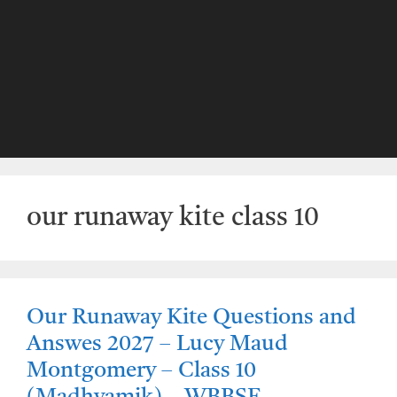
our runaway kite class 10
Our Runaway Kite Questions and
Answes 2027 – Lucy Maud
Montgomery – Class 10