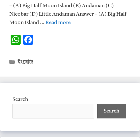
– (A) Big Half Moon Island (B) Andaman (C)
Nicobar (D) Little Andaman Answer – (A) Big Half
Moon Island …
Read more
W
F
h
ac
at
e
Categories
ইংরেজি
s
b
A
o
p
o
p
k
Search
Search