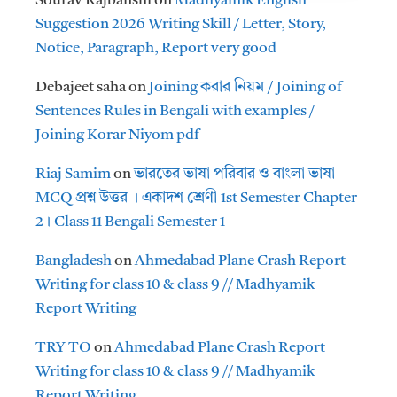
Sourav Rajbanshi
on
Madhyamik English
Suggestion 2026 Writing Skill / Letter, Story,
Notice, Paragraph, Report very good
Debajeet saha
on
Joining করার নিয়ম / Joining of
Sentences Rules in Bengali with examples /
Joining Korar Niyom pdf
Riaj Samim
on
ভারতের ভাষা পরিবার ও বাংলা ভাষা
MCQ প্রশ্ন উত্তর । একাদশ শ্রেণী 1st Semester Chapter
2। Class 11 Bengali Semester 1
Bangladesh
on
Ahmedabad Plane Crash Report
Writing for class 10 & class 9 // Madhyamik
Report Writing
TRY TO
on
Ahmedabad Plane Crash Report
Writing for class 10 & class 9 // Madhyamik
Report Writing