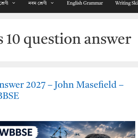
্রেণী
নবম শ্রেণী
English Grammar
Writing Ski
ss 10 question answer
nswer 2027 – John Masefield –
WBBSE