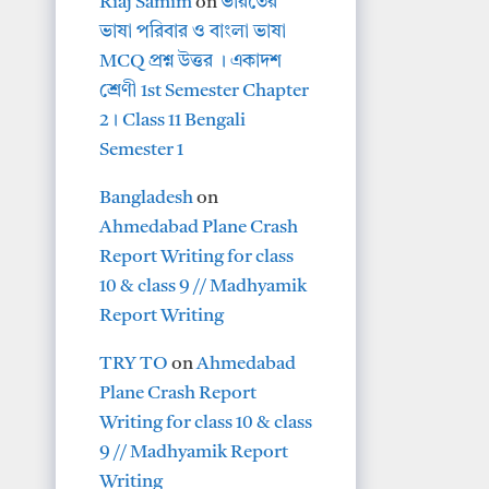
Riaj Samim
on
ভারতের
ভাষা পরিবার ও বাংলা ভাষা
MCQ প্রশ্ন উত্তর । একাদশ
শ্রেণী 1st Semester Chapter
2। Class 11 Bengali
Semester 1
Bangladesh
on
Ahmedabad Plane Crash
Report Writing for class
10 & class 9 // Madhyamik
Report Writing
TRY TO
on
Ahmedabad
Plane Crash Report
Writing for class 10 & class
9 // Madhyamik Report
Writing