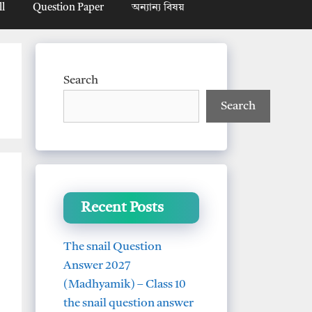
ll
Question Paper
অন্যান্য বিষয়
Search
Search
Recent Posts
The snail Question
Answer 2027
(Madhyamik) – Class 10
the snail question answer