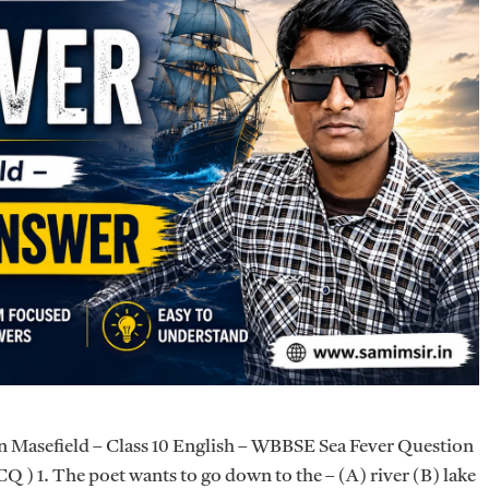
n Masefield – Class 10 English – WBBSE Sea Fever Question
 ) 1. The poet wants to go down to the – (A) river (B) lake