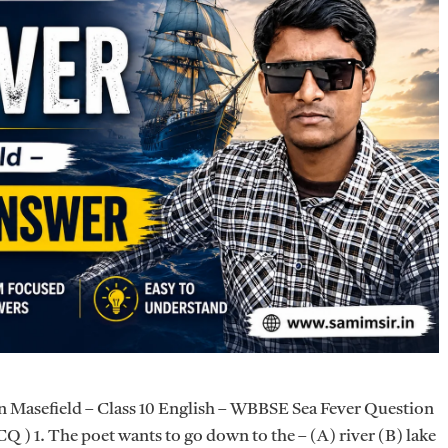
n Masefield – Class 10 English – WBBSE Sea Fever Question
 ) 1. The poet wants to go down to the – (A) river (B) lake