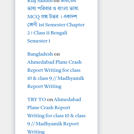
Riaj Samim
on
ভারতের
ভাষা পরিবার ও বাংলা ভাষা
MCQ প্রশ্ন উত্তর । একাদশ
শ্রেণী 1st Semester Chapter
2। Class 11 Bengali
Semester 1
Bangladesh
on
Ahmedabad Plane Crash
Report Writing for class
10 & class 9 // Madhyamik
Report Writing
TRY TO
on
Ahmedabad
Plane Crash Report
Writing for class 10 & class
9 // Madhyamik Report
Writing