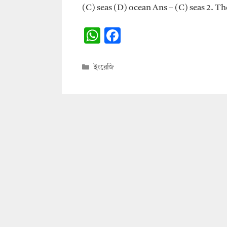
(C) seas (D) ocean Ans – (C) seas 2. Th
W
F
h
ac
at
e
Categories
ইংরেজি
s
b
A
o
p
o
p
k