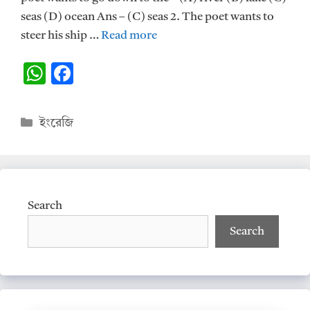
seas (D) ocean Ans – (C) seas 2. The poet wants to
steer his ship …
Read more
W
F
h
ac
at
e
Categories
ইংরেজি
s
b
A
o
p
o
p
k
Search
Search