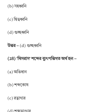
(b) সহধ্বনি
(c) দ্বিত্বধ্বনি
(d) গুচ্ছধ্বনি
উত্তর –
(d) গুচ্ছধ্বনি
(28) ‘থিসরাস’ শব্দের ব্যুৎপত্তিগত অর্থ হল –
(a) অভিধান
(b) শব্দকোষ
(c) রত্নাগার
(d) শব্দভাণ্ডার