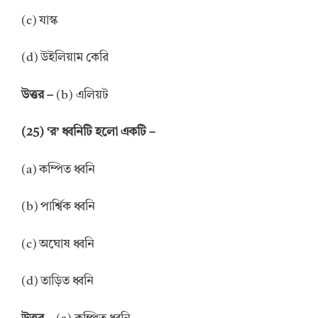
(c) যাস্ক
(d) উইলিয়াম কেরি
উত্তর –
(b) এলিয়ট
(25) ‘র’ ধ্বনিটি হলো একটি –
(a) কম্পিত ধ্বনি
(b) পার্শ্বিক ধ্বনি
(c) অঘোষ ধ্বনি
(d) তাড়িত ধ্বনি