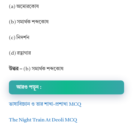
(a) অমোরকোষ
(b) সমার্থক শব্দকোষ
(c) নিদর্শন
(d) রত্নাগার
উত্তর –
(b) সমার্থক শব্দকোষ
আরও পড়ুন :
ভাষাবিজ্ঞান ও তার শাখা-প্রশাখা MCQ
The Night Train At Deoli MCQ