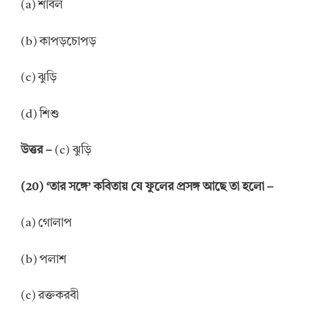
(a) শাবল
(b) কাপড়চোপড়
(c) ঝুড়ি
(d) শিশু
উত্তর –
(c) ঝুড়ি
(20) ‘তার সঙ্গে’ কবিতায় যে ফুলের প্রসঙ্গ আছে তা হলো –
(a) গোলাপ
(b) পলাশ
(c) রক্তকরবী