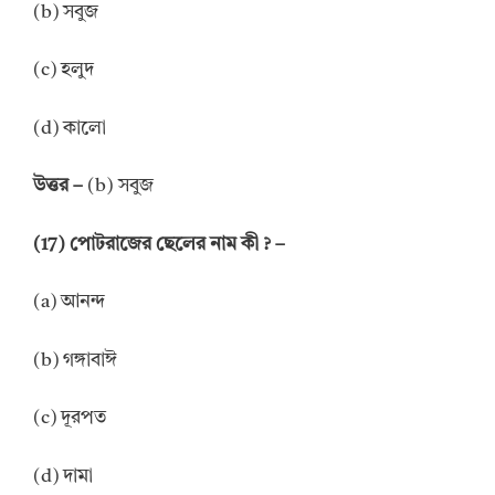
(b) সবুজ
(c) হলুদ
(d) কালো
উত্তর –
(b) সবুজ
(17) পোটরাজের ছেলের নাম কী ? –
(a) আনন্দ
(b) গঙ্গাবাঈ
(c) দূরপত
(d) দামা