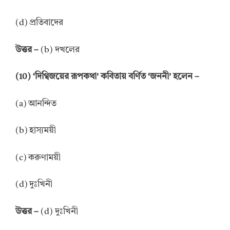
(d) প্রতিবাদের
উত্তর –
(b) দখলের
(10) ‘দিগ্বিজয়ের রূপকথা’ কবিতায় বর্ণিত ‘জননী’ হলেন –
(a) আনন্দিত
(b) হাস্যময়ী
(c) করুণাময়ী
(d) দুঃখিনী
উত্তর –
(d) দুঃখিনী