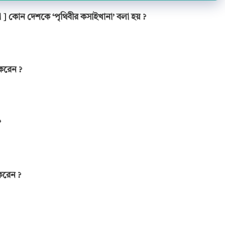
া
]
কোন দেশকে
‘
পৃথিবীর কসাইখানা
’
বলা হয়
?
র করেন
?
?
 করেন
?