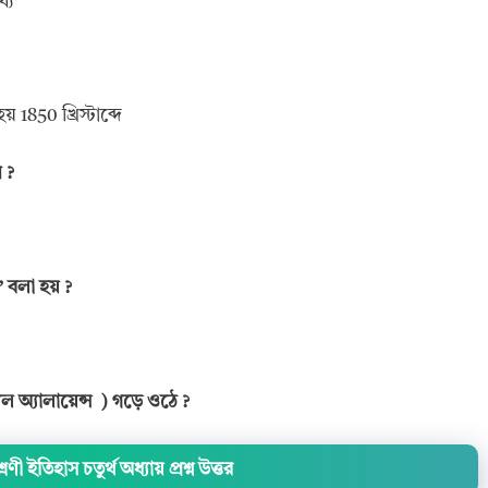
ধ্যে
য় 1850 খ্রিস্টাব্দে
ন
?
’
বলা হয়
?
পল অ্যালায়েন্স
)
গড়ে ওঠে
?
েণী ইতিহাস চতুর্থ অধ্যায় প্রশ্ন উত্তর