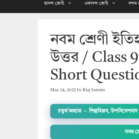
দ্বাদশ শ্রেণী
একাদশ শ্রেণী
দশম শ
নবম শ্রেণী ইতিহাস
উত্তর / Class
Short Questi
May 24, 2025
by
Riaj Samim
চতুর্থ অধ্যায় – শিল্পবিপ্লব, উপনিবেশবাদ 
নবম শ্র