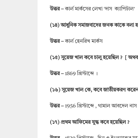
উত্তর
–
কার্ল মার্কসের লেখা ‘দাস ক্যাপিটাল’
(
১৪
)
আধুনিক সমাজবাদের জনক কাকে বলা হ
উত্তর
–
কার্ল হেনরিখ মার্কস
(
১৫
)
সুয়েজ খাল কবে চালু হয়েছিল
? [
অথব
উত্তর
–
1869 খ্রিস্টাব্দে ।
(
১৬
)
সুয়েজ খাল কে
,
কবে জাতীয়করণ করে
উত্তর
–
1956 খ্রিস্টাব্দে , গামাল আবদেল নাস
(
১৭
)
প্রথম আফিমের যুদ্ধ কবে হয়েছিল
?