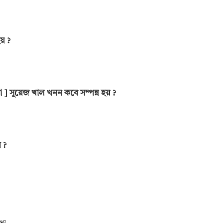
য়
?
া
]
সুয়েজ খাল খনন কবে সম্পন্ন হয়
?
ন
?