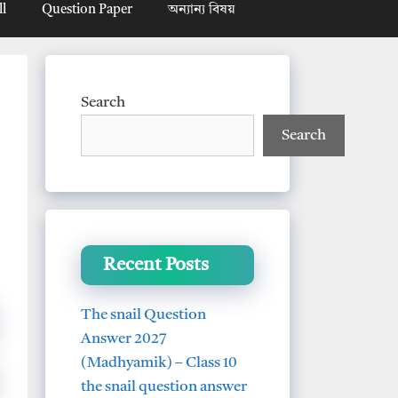
ll
Question Paper
অন্যান্য বিষয়
Search
Search
Recent Posts
The snail Question
Answer 2027
(Madhyamik) – Class 10
the snail question answer