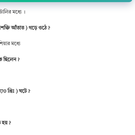
 ইটালির মধ্যে ।
রিশক্তি আঁতাত
)
গড়ে ওঠে
?
াশিয়ার মধ্যে
ট কে ছিলেন
?
1870
খ্রিঃ
)
ঘটে
?
ত হয়
?