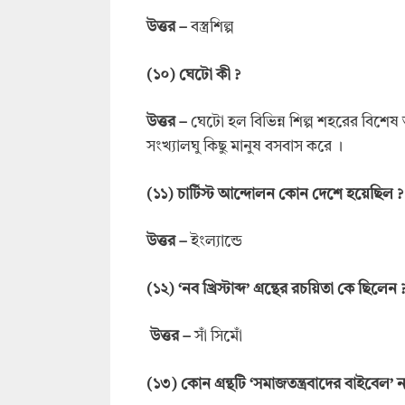
উত্তর
–
বস্ত্রশিল্প
(
১০
)
ঘেটো কী
?
উত্তর
–
ঘেটো হল বিভিন্ন শিল্প শহরের বিশেষ অঞ
সংখ্যালঘু কিছু মানুষ বসবাস করে ।
(
১১
)
চার্টিস্ট আন্দোলন কোন দেশে হয়েছিল
?
উত্তর
–
ইংল্যান্ডে
(
১২
) ‘
নব খ্রিস্টাব্দ
’
গ্রন্থের রচয়িতা কে ছিলেন
উত্তর
–
সাঁ সিমোঁ
(
১৩
)
কোন গ্রন্থটি
‘
সমাজতন্ত্রবাদের বাইবেল
’
ন