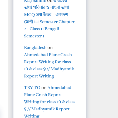
Riaj Samim
on
ভারতের
ভাষা পরিবার ও বাংলা ভাষা
MCQ প্রশ্ন উত্তর । একাদশ
শ্রেণী 1st Semester Chapter
2। Class 11 Bengali
Semester 1
Bangladesh
on
Ahmedabad Plane Crash
Report Writing for class
10 & class 9 // Madhyamik
Report Writing
TRY TO
on
Ahmedabad
Plane Crash Report
Writing for class 10 & class
9 // Madhyamik Report
Writing