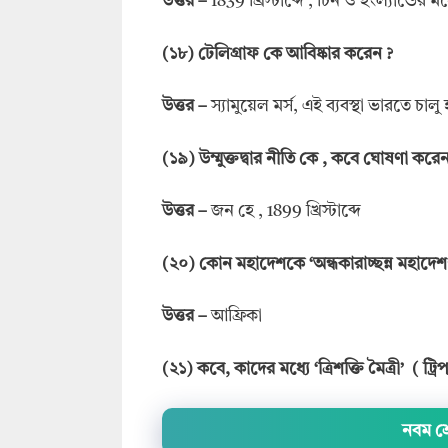
উত্তর
–
1839 খ্রিস্টাব্দে , চিন ও ইংল্যান্ডের ম
(
১৮
)
টেলিগ্রাফ কে আবিষ্কার করেন
?
উত্তর
–
স্যামুয়েল মর্স, এই ব্যবস্থা ভারতে চালু হ
(
১৯
)
উম্মুক্তদ্বার নীতি কে
,
কবে ঘোষণা করে
উত্তর
–
জন হে , 1899 খ্রিস্টাব্দে
(
২০
)
কোন মহাদেশকে
‘
অন্ধকারাচ্ছন্ন মহাদেশ
উত্তর
–
আফ্রিকা
(
২১
)
কবে
,
কাদের মধ্যে
‘
ত্রিশক্তি মৈত্রী
’ (
ট্রি
নবম শ্র