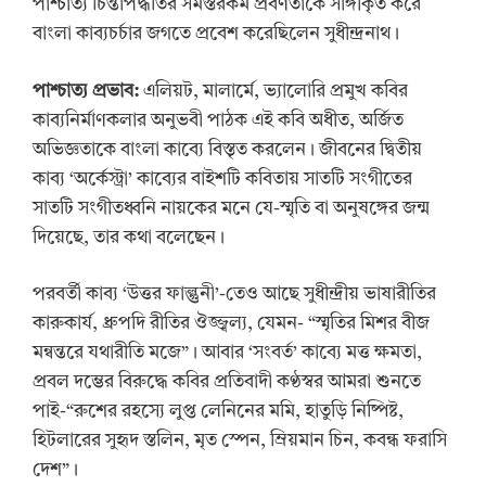
পাশ্চাত্য চিন্তাপদ্ধতির সমস্তরকম প্রবণতাকে সাঙ্গীকৃত করে
বাংলা কাব্যচর্চার জগতে প্রবেশ করেছিলেন সুধীন্দ্রনাথ।
পাশ্চাত্য প্রভাব:
এলিয়ট, মালার্মে, ভ্যালোরি প্রমুখ কবির
কাব্যনির্মাণকলার অনুভবী পাঠক এই কবি অধীত, অর্জিত
অভিজ্ঞতাকে বাংলা কাব্যে বিস্তৃত করলেন। জীবনের দ্বিতীয়
কাব্য ‘অর্কেস্ট্রা’ কাব্যের বাইশটি কবিতায় সাতটি সংগীতের
সাতটি সংগীতধ্বনি নায়কের মনে যে-স্মৃতি বা অনুষঙ্গের জন্ম
দিয়েছে, তার কথা বলেছেন।
পরবর্তী কাব্য ‘উত্তর ফাল্গুনী’-তেও আছে সুধীন্দ্রীয় ভাষারীতির
কারুকার্য, ধ্রুপদি রীতির ঔজ্জ্বল্য, যেমন- “স্মৃতির মিশর বীজ
মন্বন্তরে যথারীতি মজে”। আবার ‘সংবর্ত’ কাব্যে মত্ত ক্ষমতা,
প্রবল দম্ভের বিরুদ্ধে কবির প্রতিবাদী কণ্ঠস্বর আমরা শুনতে
পাই-“রুশের রহস্যে লুপ্ত লেনিনের মমি, হাতুড়ি নিষ্পিষ্ট,
হিটলারের সুহৃদ স্তলিন, মৃত স্পেন, ম্রিয়মান চিন, কবন্ধ ফরাসি
দেশ”।