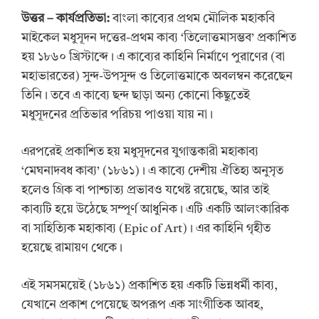
উত্তর
–
কার্যপ্রতিভা:
বাংলা কাব্যের প্রথম মৌলিক মহাকবি
মাইকেল মধুসূদন দত্তের-প্রথম কাব্য ‘তিলোত্তমাসম্ভব’ প্রকাশিত
হয় ১৮৬০ খ্রিস্টাব্দে। এ কাব্যের কাহিনি নির্মাণে পুরাণের (বা
মহাভারতের) সুন্দ-উপসুন্দ ও তিলোত্তমাকে অবলম্বন করেছেন
তিনি। তবে এ কাব্যে ছন্দ ছাড়া অন্য কোনো কিছুতেই
মধুসূদনের প্রতিভার পরিচয় পাওয়া যায় না।
এরপরেই প্রকাশিত হয় মধুসূদনের যুগান্তকারী মহাকাব্য
‘মেঘনাদবধ কাব্য’ (১৮৬১)। এ কাব্যে দেশীয় ঐতিহ্য অনুসৃত
হলেও গ্রিক বা পাশ্চাত্য প্রভাবও যথেষ্ট রয়েছে, আর তাই
কাব্যটি হয়ে উঠেছে সম্পূর্ণ আধুনিক। এটি একটি আলংকারিক
বা সাহিত্যিক মহাকাব্য (Epic of Art)। এর কাহিনি গৃহীত
হয়েছে রামায়ণ থেকে।
এই সমসময়েই (১৮৬১) প্রকাশিত হয় একটি ভিন্নধর্মী কাব্য,
যেখানে প্রকাশ পেয়েছে অপরূপ এক সাংগীতিক আবহ,