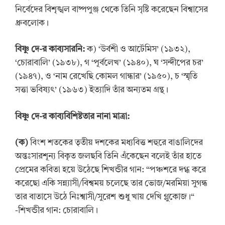
নির্বেদের বিশৃঙ্খল বাষ্পপুঞ্জ থেকে তিনি সৃষ্টি করেছেন বিশ্বাসের
ধ্রুবলোক।
বিষ্ণু দে-র কাব্যসারনি:
ক) ‘উর্বশী ও আর্টেমিস’ (১৯৩২),
‘চোরাবালি’ (১৯৩৮), গ ‘পূর্বলেখ’ (১৯৪০), ঘ ‘সন্দীপের চর’
(১৯৪৭), ও ‘নাম রেখেছি কোমল গান্ধার’ (১৯৫০), চ ‘স্মৃতি
সত্তা ভবিষ্যৎ’ (১৯৬৩) ইত্যাদি তাঁর অন্যতম গ্রন্থ।
বিষ্ণু দে-র কাব্যবিশিষ্টতার নানা মাত্রা:
(
ক
)
বিংশ শতকের তৃতীয় দশকের মধ্যবিত্ত শহুরে বাঙালিদের
অন্তঃসারশূন্য বিকৃত জলছবি তিনি এঁকেছেন বলেই তাঁর হাতে
প্রেমের কবিতা হয়ে উঠেছে শিখন্ডীর গান: “পঞ্চশরে দগ্ধ করে
করেছো একি সন্ন্যাসী/বিশ্বময় চলেছে তার ভোজ/মরমিয়া সুগন্ধ
তার বাতাসে উঠে নিঃশ্বাসী/সুরেশ শুধু খায় দেখি গ্লুকোজ।“
-শিখন্ডীর গান: চোরাবালি।