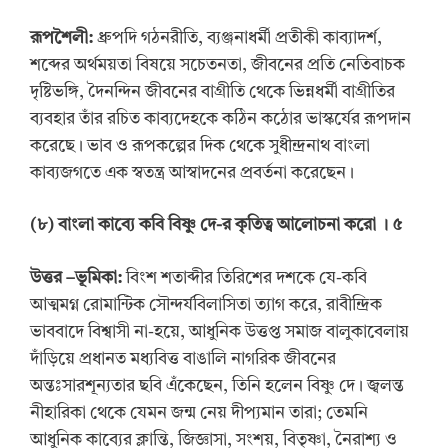
রূপশৈলী:
ধ্রুপদি গঠনরীতি, ব্যঞ্জনাধর্মী প্রতীকী কাব্যাদর্শ,
শব্দের অর্থময়তা বিষয়ে সচেতনতা, জীবনের প্রতি নেতিবাচক
দৃষ্টিভঙ্গি, দৈনন্দিন জীবনের বাগ্রীতি থেকে ভিন্নধর্মী বাগ্রীতির
ব্যবহার তাঁর রচিত কাব্যদেহকে কঠিন কঠোর ভাস্কর্যের রূপদান
করেছে। ভাব ও রূপকল্পের দিক থেকে সুধীন্দ্রনাথ বাংলা
কাব্যজগতে এক স্বতন্ত্র আস্বাদনের প্রবর্তনা করেছেন।
(
৮
)
বাংলা কাব্যে কবি বিষ্ণু দে-র কৃতিত্ব আলোচনা করো
। ৫
উত্তর
–
ভূমিকা:
বিংশ শতাব্দীর তিরিশের দশকে যে-কবি
আত্মমগ্ন রোমান্টিক সৌন্দর্যবিলাসিতা ত্যাগ করে, রাবীন্দ্রিক
ভাববাদে বিশ্বাসী না-হয়ে, আধুনিক উত্তপ্ত সমাজ বালুকাবেলায়
দাঁড়িয়ে প্রধানত মধ্যবিত্ত বাঙালি নাগরিক জীবনের
অন্তঃসারশূন্যতার ছবি এঁকেছেন, তিনি হলেন বিষ্ণু দে। জ্বলন্ত
নীহারিকা থেকে যেমন জন্ম নেয় দীপ্যমান তারা; তেমনি
আধুনিক কাব্যের ক্লান্তি, জিজ্ঞাসা, সংশয়, বিতৃষ্ণা, নৈরাশ্য ও