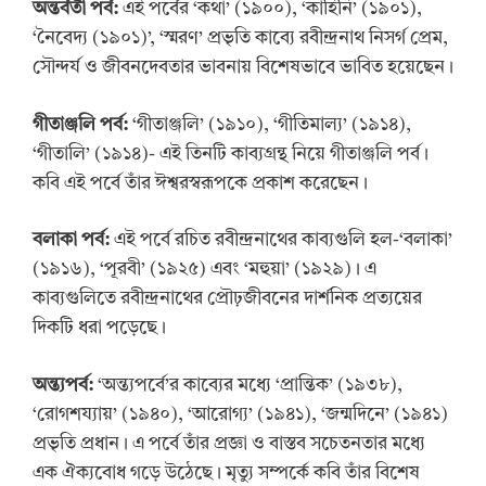
অন্তর্বর্তী পর্ব:
এই পর্বের ‘কথা’ (১৯০০), ‘কাহিনি’ (১৯০১),
‘নৈবেদ্য (১৯০১)’, ‘স্মরণ’ প্রভৃতি কাব্যে রবীন্দ্রনাথ নিসর্গ প্রেম,
সৌন্দর্য ও জীবনদেবতার ভাবনায় বিশেষভাবে ভাবিত হয়েছেন।
গীতাঞ্জলি পর্ব:
‘গীতাঞ্জলি’ (১৯১০), ‘গীতিমাল্য’ (১৯১৪),
‘গীতালি’ (১৯১৪)- এই তিনটি কাব্যগ্রন্থ নিয়ে গীতাঞ্জলি পর্ব।
কবি এই পর্বে তাঁর ঈশ্বরস্বরূপকে প্রকাশ করেছেন।
বলাকা পর্ব:
এই পর্বে রচিত রবীন্দ্রনাথের কাব্যগুলি হল-‘বলাকা’
(১৯১৬), ‘পূরবী’ (১৯২৫) এবং ‘মহুয়া’ (১৯২৯)। এ
কাব্যগুলিতে রবীন্দ্রনাথের প্রৌঢ়জীবনের দার্শনিক প্রত্যয়ের
দিকটি ধরা পড়েছে।
অন্ত্যপর্ব:
‘অন্ত্যপর্বে’র কাব্যের মধ্যে ‘প্রান্তিক’ (১৯৩৮),
‘রোগশয্যায়’ (১৯৪০), ‘আরোগ্য’ (১৯৪১), ‘জন্মদিনে’ (১৯৪১)
প্রভৃতি প্রধান। এ পর্বে তাঁর প্রজ্ঞা ও বাস্তব সচেতনতার মধ্যে
এক ঐক্যবোধ গড়ে উঠেছে। মৃত্যু সম্পর্কে কবি তাঁর বিশেষ