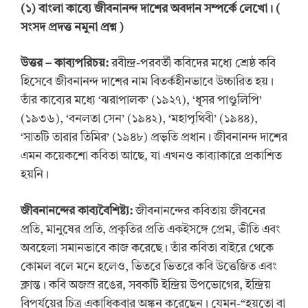
(
১
)
বাংলা কাব্যে জীবনানন্দ দাশের অবদান সম্পর্কে লেখো।
(
সংসদ প্রদত্ত নমুনা প্রশ্ন
)
উত্তর
–
কাব্যপরিচয়:
রবীন্দ্র-পরবর্তী কবিদের মধ্যে শ্রেষ্ঠ কবি
হিসেবে জীবনানন্দ দাশের নাম বিতর্কহীনভাবে উচ্চারিত হয়।
তাঁর কাব্যের মধ্যে ‘ঝরাপালক’ (১৯২৭), ‘ধূসর পাণ্ডুলিপি’
(১৯৩৬), ‘বনলতা সেন’ (১৯৪২), ‘মহাপৃথিবী’ (১৯৪৪),
‘সাতটি তারার তিমির’ (১৯৪৮) প্রভৃতি প্রধান। জীবনানন্দ দাশের
এমন কয়েকশো কবিতা আছে, যা এখনও কাব্যাকারে প্রকাশিত
হয়নি।
জীবনানন্দের কাব্যবৈশিষ্ট্য:
জীবনানন্দের কবিতায় জীবনের
প্রতি, মানুষের প্রতি, প্রকৃতির প্রতি একইসঙ্গে প্রেম, ভীতি এবং
অবহেলা সমানভাবে কাজ করেছে। তাঁর কবিতা বাইরে থেকে
কোমল বলে মনে হলেও, ভিতরে ভিতরে কবি উত্তেজিত এবং
ক্লান্ত। কবি অজস্র রঙের, সবকটি ইন্দ্রিয় উপভোগের, ইন্দ্রিয়
বিপর্যয়ের চিত্র একাধিকবার অঙ্কন করেছেন। যেমন-“হয়তো বা