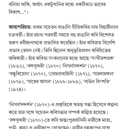
বলিয়া থাকি, অর্থাৎ একটুখানির মধ্যে একটিমাত্র ভাবের
বিকাশ…”।
কাব্যপরিচয়:
প্রথম সচেতন বাঙালি গীতিকবির নাম বিহারীলাল
চক্রবর্তী। তাঁর রচনা পরবর্তী সময়ে বহু বাঙালি কবি বিশেষত
তরুণ রবীন্দ্রনাথকে প্রভাবিত করেছিল। তাঁর কবিতায় বিদেশি
প্রভাব তেমন নেই। তিনি ছিলেন অনুভূতিপ্রবণ কবিচিত্তের
অধিকারী। তাঁর কবিতা সংকলনের মধ্যে আছে ‘সংগীতশতক’
(১৮৬২), ‘বঙ্গসুন্দরী’ (১৮৭০) ‘নিসর্গসন্দর্শন’ (১৮৭০),
‘বন্ধুবিয়োগ’ (১৮৭০), ‘প্রেমপ্রবাহিনী’ (১৮৭১), ‘সারদামঙ্গল’
(১৮৭৯), ‘সাধের আসন’ (১৮৮৮-১৮৮৯), ‘বাউল বিংশতি’
(১৯২৪)।
‘নিসর্গসন্দর্শন’ (১৮৭০)-এ প্রকৃতিকে স্বতন্ত্র সত্তা হিসেবে কল্পনা
করে তার সঙ্গে সচেতন কবিসত্তার সম্পর্ক কল্পিত হয়েছে।
‘বঙ্গসুন্দরী’ (১৮৭০)-তে কবি অন্তঃপুরবাসিনী নারীকে মাতা,
পত্নী, কন্যা ও ভগ্নীরূপে দেখেছেন। নারীর গৃহরূপের সঙ্গে