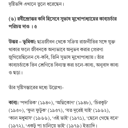
দৃষ্টিভঙ্গি এখানে তুলে ধরেছেন।
(
৬
)
রবীন্দ্রোত্তর কবি হিসেবে সুভাষ মুখোপাধ্যায়ের কাব্যচর্চার
পরিচয় দাও
। ৫
উত্তর
–
ভূমিকা:
ছাত্রজীবন থেকে সক্রিয় রাজনীতির সঙ্গে যুক্ত
থাকার ফলে জীবনকে অন্যভাবে অনুভব করার প্রেরণা
জুগিয়েছিলেন যে-কবি, তিনি সুভাষ মুখোপাধ্যায়। তাঁর
কাব্যচর্চাকে তিন শ্রেণিতে বিন্যস্ত করা চলে-কাব্য, অনুবাদ কাব্য
ও ছড়া।
তাঁর সৃষ্টিসম্ভারের মধ্যে উল্লেখ্য-
কাব্য:
‘পদাতিক’ (১৯৪০), ‘অগ্নিকোণ’ (১৯৪৮), ‘চিরকুট’
(১৯৫০), ‘ফুল ফুটুক’ (১৯৫৭), ‘যত দূরেই যাই’ (১৯৬২),
‘কাল মধুমাস’ (১৯৬৬), ‘এই ভাই’ (১৯৭১), ‘ছেলে গেছে বনে’
(১৯৭২), ‘একটু পা চালিয়ে ভাই’ (১৯৭৯) ইত্যাদি।