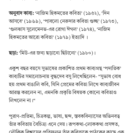
অনুবাদ কাব্য:
‘নাজিম হিকমতের কবিতা’ (১৯৫২), ‘দিন
আসবে’ (১৯৬৯), ‘পাবলো নেরুদার কবিতা গুচ্ছ’ (১৯৭৩),
‘গুলঝাস সুলেমেনভ-এর রোগা ঈগল’ (১৯৭৪), ‘নাজিম
হিকমতের আরো কবিতা’ (১৯৭৯) ইত্যাদি ।
ছড়া:
‘মিউ-এর জন্য ছড়ানো ছিটানো’ (১৯৮০)।
একুশ বছর বয়সে সুভাষের প্রকাশিত প্রথম কাব্যগ্রন্থ ‘পদাতিক’
কাব্যটির সমালোচনায় বুদ্ধদেব বসু লিখেছিলেন- “সুভাষ বোধ
হয় প্রথম বাঙালি কবি, যিনি প্রেমের কবিতা লিখে কাব্যজীবন
আরম্ভ করলেন না, এমনকি প্রকৃতি বিষয়ক কোনো কবিতাও
লিখলেন না।“
পুরাণ-প্রতিমা, চিত্রকল্প, ভাষা, ছন্দ, স্তবকবিন্যাসের অভিনবত্ব
তাঁর কবিতায় বৈচিত্র্য এনে দেয়। রূপকথা-লোককথা প্রসঙ্গত,
লৌকিক বিশ্বাসের প্রতিফলন তাঁর কবিতাকে পাঠকের কাছে এক