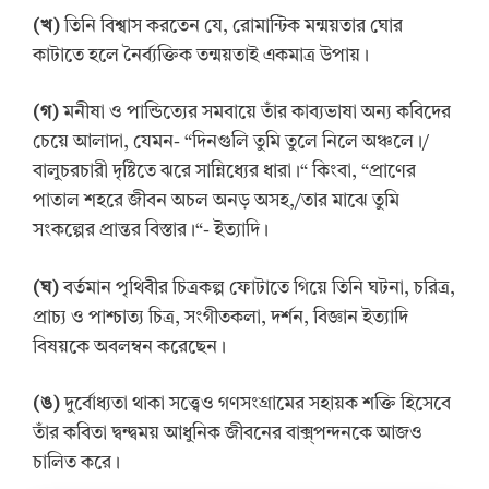
(
খ
)
তিনি বিশ্বাস করতেন যে, রোমান্টিক মন্ময়তার ঘোর
কাটাতে হলে নৈর্ব্যক্তিক তন্ময়তাই একমাত্র উপায়।
(
গ
)
মনীষা ও পান্ডিত্যের সমবায়ে তাঁর কাব্যভাষা অন্য কবিদের
চেয়ে আলাদা, যেমন- “দিনগুলি তুমি তুলে নিলে অঞ্চলে।/
বালুচরচারী দৃষ্টিতে ঝরে সান্নিধ্যের ধারা।“ কিংবা, “প্রাণের
পাতাল শহরে জীবন অচল অনড় অসহ,/তার মাঝে তুমি
সংকল্পের প্রান্তর বিস্তার।“- ইত্যাদি।
(
ঘ
)
বর্তমান পৃথিবীর চিত্রকল্প ফোটাতে গিয়ে তিনি ঘটনা, চরিত্র,
প্রাচ্য ও পাশ্চাত্য চিত্র, সংগীতকলা, দর্শন, বিজ্ঞান ইত্যাদি
বিষয়কে অবলম্বন করেছেন।
(
ঙ
)
দুর্বোধ্যতা থাকা সত্ত্বেও গণসংগ্রামের সহায়ক শক্তি হিসেবে
তাঁর কবিতা দ্বন্দ্বময় আধুনিক জীবনের বাক্স্পন্দনকে আজও
চালিত করে।