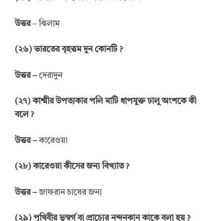
উত্তর
– ঝিলাম
(
২৬
)
ভারতের
বৃহত্তম দুন
কোনটি
?
উত্তর
–
দেরাদুন
(
২৭
)
কাশ্মীর উপত্যকার পলি
মাটি ধাপযুক্ত
ঢালু
অংশকে
কী
বলে
?
উত্তর
–
কারেওয়া
(
২৮
)
কারেওয়া
কীসের জন্য বিখ্যাত
?
উত্তর
–
জাফরান চাষের জন্য
(
২৯
)
পৃথিবীর ভূস্বর্গ বা
প্রাচ্যের নন্দনকান
কাকে
বলা হয়
?