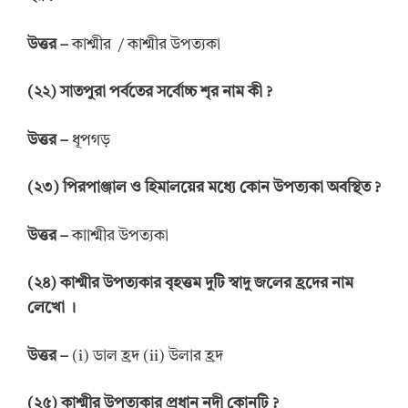
উত্তর
–
কাশ্মীর / কাশ্মীর উপত্যকা
(
২২
)
সাতপুরা
পর্বতের সর্বোচ্চ শৃর
নাম
কী
?
উত্তর
–
ধূপগড়
(
২৩
)
পিরপাঞ্জাল
ও
হিমালয়ের মধ্যে কোন
উপত্যকা অবস্থিত
?
উত্তর
–
কাাশ্মীর উপত্যকা
(
২৪
)
কাশ্মীর উপত্যকার
বৃহত্তম দুটি
স্বাদু
জলের
হ্রদের
নাম
লেখো
।
উত্তর
–
(i) ডাল হ্রদ (ii) উলার হ্রদ
(
২৫
)
কাশ্মীর উপত্যকার প্রধান নদী কোনটি
?