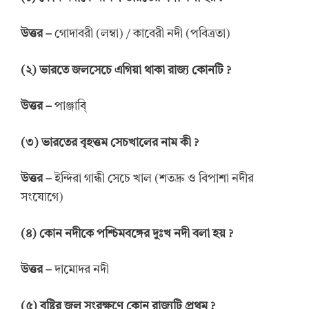
উত্তর
–
গোদাবরী (লম্বা) / কাবেরী নদী (পবিত্রতা)
(
২
)
ভারতে
জলসেচে
এগিয়া
থাকা
রাজ্য
কোনটি
?
উত্তর
–
পাঞ্জাবি্
(
৩
)
ভারতের বৃহত্তম সেচখালের
নাম
কী
?
উত্তর
–
ইন্দিরা গান্ধী সেচে খাল (শতদ্রু ও বিপাশা নদীর
সংযোগে)
(
৪
)
কোন
নদীকে
পশ্চিমবঙ্গের দুঃখ
নদী বলা
হয়
?
উত্তর
–
দামোদর নদী
(
৫
)
বৃষ্টির জল
সংরক্ষণে
কোন
রাজ্যটি
প্রথম
?