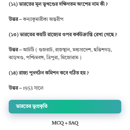
(
১২
)
ভারতের মূল
ভূখণ্ডের দক্ষিণতম
অংশের
নাম কী
?
উত্তর
–
কন্যাকুমারীকা অন্তরীপ
(
১৩
)
ভারতের কয়টি
রাজ্যের ওপর
কর্কটক্রান্তি রেখা
গেছে
?
উত্তর
–
আটটি ( গুজরাট, রাজস্থান, মধ্যপ্রদেশ, ছত্তিশগড়,
ঝাড়খণ্ড, পশ্চিমবঙ্গ, ত্রিপুরা, মিজোরাম )
(
১৪
)
রাজ্য
পুনর্গঠন
কমিশন
কবে
গঠিত
হয়
?
উত্তর
–
1953 সালে
ভারতের ভূপ্রকৃতি
MCQ + SAQ