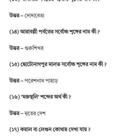
উত্তর
–
দোদাবেতা
(
১৪
)
আরাবল্লী পর্বতের সর্বোচ্চ শৃঙ্গের
নাম কী
?
উত্তর
–
গুরুশিখর
(
১৫
)
ছোটোনাগপুর
মালভ
সর্বোচ্চ শৃঙ্গের
নাম কী
?
উত্তর
–
পরেশনাথ পাহাড়
(
১৬
) ‘
মরুস্থলি
’
শব্দের অর্থ কী
?
উত্তর
–
মৃতের দেশ
(
১৭
)
কয়াল
বা
লেগুন কোথায় দেখা
যায়
?