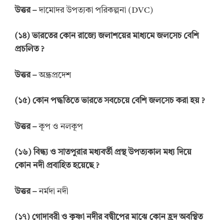
উত্তর
–
দামোদর উপত্যকা পরিকল্পনা (DVC)
(
১৪
)
ভারতের কোন
রাজ্যে জলাশয়ের মাধ্যমে জলসেচ বেশি
প্রচলিত
?
উত্তর
–
অন্ধ্রপ্রদেশ
(
১৫
)
কোন
পদ্ধতিতে ভারতে
সবচেয়ে বেশি জলসেচ করা
হয়
?
উত্তর
–
কূপ ও নলকূপ
(
১৬
)
বিন্ধ্য ও
সাতপুরার
মধ্যবর্তী প্রস্থ
উপত্যকাল
মধ্য
দিয়ে
কোন
নদী
প্রবাহিত হয়েছে
?
উত্তর
–
নর্মদা নদী
(
১৭
)
গোদাবরী ও
কৃষ্ণা নদীর
বদ্বীপের
মাঝে
কোন
হ্রদ
অবস্থিত