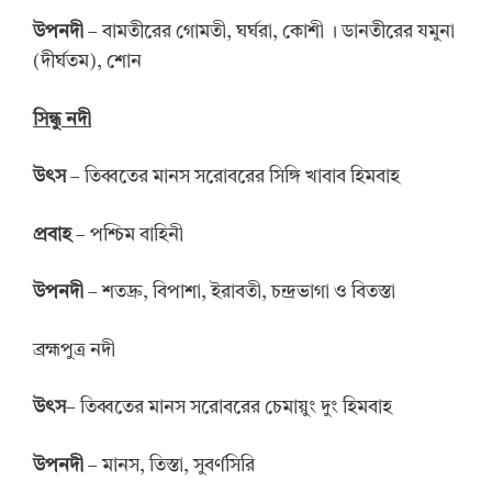
উপনদী
– বামতীরের গোমতী, ঘর্ঘরা, কোশী । ডানতীরের যমুনা
(দীর্ঘতম), শোন
সিন্ধু নদী
উৎস
– তিব্বতের মানস সরোবরের সিঙ্গি খাবাব হিমবাহ
প্রবাহ
– পশ্চিম বাহিনী
উপনদী
– শতদ্রু, বিপাশা, ইরাবতী, চন্দ্রভাগা ও বিতস্তা
ব্রহ্মপুত্র নদী
উৎস
– তিব্বতের মানস সরোবরের চেমায়ুং দুং হিমবাহ
উপনদী
– মানস, তিস্তা, সুবর্ণসিরি