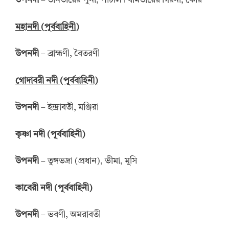
উপনদী
– ডানতীরের পুনা, পাটলি। বামতীরের গিরনা, কেরি
মহানদী
(
পূর্ববাহিনী
)
উপনদী
– ব্রাহ্মণী, বৈতরণী
গোদাবরী নদী
(পূর্ববাহিনী)
উপনদী
– ইন্দ্রাবতী, মঞ্জিরা
কৃষ্ণা
নদী
(
পূর্ববাহিনী
)
উপনদী
– তুঙ্গভদ্রা (প্রধান), ভীমা, মুসি
কাবেরী নদী
(
পূর্ববাহিনী
)
উপনদী
– ভবণী, অমরাবতী