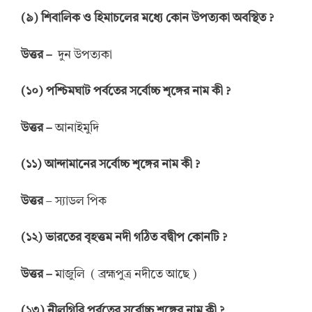
(
৯
)
শিবালিক
ও
হিমাচলের
মধ্যে কোন
উপত্যকা অবস্থিত
?
উত্তর
–
দুন উপত্যকা
(
১০
)
পশ্চিমঘাট পর্বতের
সর্বোচ্চ শৃঙ্গের নাম কী
?
উত্তর
–
আনাইমুদি
(
১
১
)
আন্দামানের
সর্বোচ্চ শৃঙ্গের
নাম
কী
?
উত্তর
– স্যাডল পিক
(
১২
)
ভারতের বৃহত্তম নদী
গঠিত
বদ্বীপ কোনটি
?
উত্তর
–
মাজুলি ( ব্রহ্মপুত্র নদীতে আছে )
(
১৩
)
নীলগিরি পর্বতের
সর্বোচ্চ শৃঙ্গের
নাম কী
?