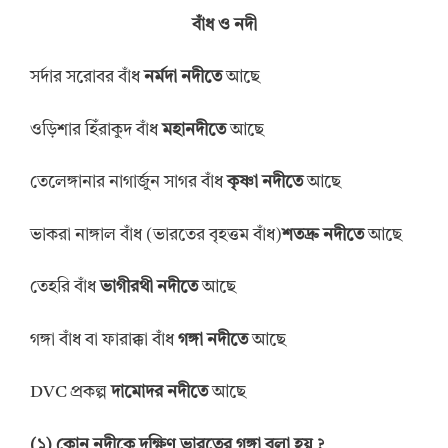
বাঁধ
ও
নদী
সর্দার সরোবর বাঁধ
নর্মদা
নদীতে
আছে
ওড়িশার হিঁরাকুদ বাঁধ
মহানদীতে
আছে
তেলেঙ্গানার নাগার্জুন সাগর বাঁধ
কৃষ্ণা
নদীতে
আছে
ভাকরা নাঙ্গাল বাঁধ (ভারতের বৃহত্তম বাঁধ)
শতদ্রু নদীতে
আছে
তেহরি বাঁধ
ভাগীরথী নদীতে
আছে
গঙ্গা বাঁধ বা ফারাক্কা বাঁধ
গঙ্গা নদীতে
আছে
DVC প্রকল্প
দামোদর
নদীতে
আছে
(
১
)
কোন
নদীকে
দক্ষিণ ভারতের গঙ্গা বলা
হয়
?