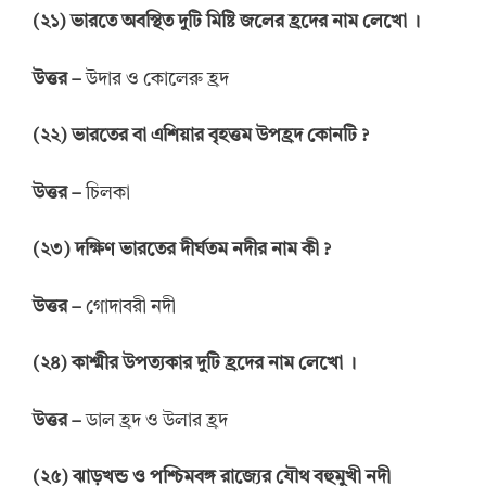
(
২১
)
ভারতে
অবস্থিত দুটি
মিষ্টি জলের
হ্রদের
নাম লেখো
।
উত্তর
–
উদার ও কোলেরু হ্রদ
(
২২
)
ভারতের বা
এশিয়ার
বৃহত্তম উপহ্রদ কোনটি
?
উত্তর
–
চিলকা
(
২৩
)
দক্ষিণ ভারতের দীর্ঘতম নদীর
নাম কী
?
উত্তর
–
গোদাবরী নদী
(
২৪
)
কাশ্মীর উপত্যকার দুটি
হ্রদের
নাম লেখো
।
উত্তর
–
ডাল হ্রদ ও উলার হ্রদ
(
২৫
)
ঝাড়খন্ড
ও
পশ্চিমবঙ্গ
রাজ্যের
যৌথ
বহুমুখী নদী