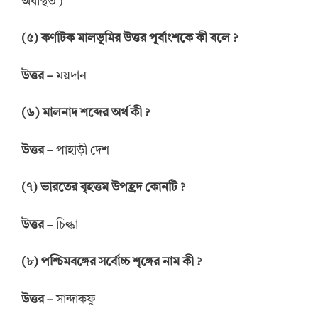
অবস্থিত )
(
৫
)
কর্ণাটক মালভূমির উত্তর পূর্বাংশকে
কী
বলে
?
উত্তর
–
ময়দান
(
৬
)
মালনাদ
শব্দের
অর্থ কী
?
উত্তর
–
পাহাড়ী দেশ
(
৭
)
ভারতের বৃহত্তম উপহ্রদ
কোনটি
?
উত্তর
– চিল্কা
(
৮
)
পশ্চিমবঙ্গের সর্বোচ্চ শৃঙ্গের নাম কী
?
উত্তর
–
সান্দাকফু