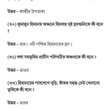
উত্তর
–
কাশ্মীর উপত্যকা
(
৩০
)
কুমায়ুন
হিমালয়
অঞ্চলে
হিমবাহ
সৃষ্ট
হ্রদগুলিকে
কী
বলে
?
উত্তর
–
তার ( এটি পশ্চিম হিমালয়ের হ্রদ )
(
৩১
)
গঙ্গা
সমভূমির প্রাচীন
পলিগঠিত
অঞ্চলকে
কী
বলে
?
উত্তর
–
ভাঙর
(
৩৩
)
হিমালয়ের পাদদেশে নুড়ি
,
কাঁকর
সমৃদ্ধ ঢেউ
খেলানো
ভূমিকে
কী
বলে
?
উত্তর
–
ভাবর