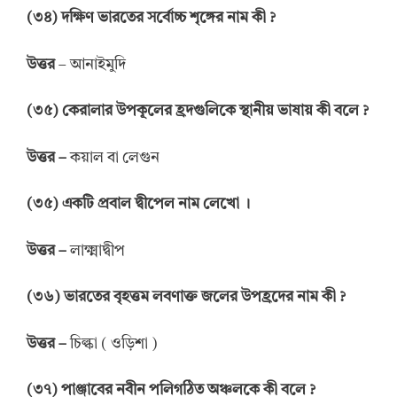
(
৩৪
)
দক্ষিণ ভারতের
সর্বোচ্চ শৃঙ্গের নাম কী
?
উত্তর
– আনাইমুদি
(
৩৫
)
কেরালার
উপকূলের
হ্রদগুলিকে
স্থানীয় ভাষায়
কী
বলে
?
উত্তর
–
কয়াল বা লেগুন
(
৩৫
)
একটি
প্রবাল
দ্বীপেল
নাম
লেখো
।
উত্তর
–
লাক্ষ্মাদ্বীপ
(
৩৬
)
ভারতের বৃহত্তম লবণাক্ত জলের
উপহ্রদের
নাম
কী
?
উত্তর
–
চিল্কা ( ওড়িশা )
(
৩৭
)
পাঞ্জাবের
নবীন
পলিগঠিত
অঞ্চলকে
কী
বলে
?