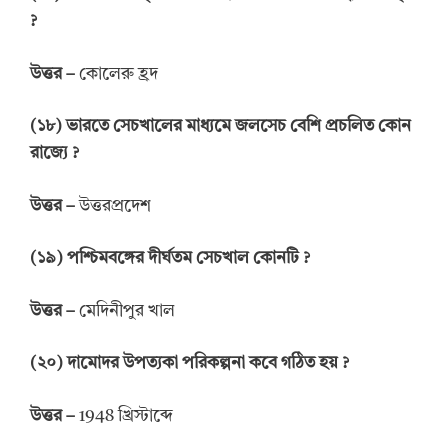
?
উত্তর
–
কোলেরু হ্রদ
(
১৮
)
ভারতে
সেচখালের
মাধ্যমে জলসেচ বেশি প্রচলিত কোন
রাজ্যে
?
উত্তর
–
উত্তরপ্রদেশ
(
১৯
)
পশ্চিমবঙ্গের দীর্ঘতম সেচখাল
কোনটি
?
উত্তর
–
মেদিনীপুর খাল
(
২০
)
দামোদর উপত্যকা পরিকল্পনা কবে
গঠিত হয়
?
উত্তর
–
1948 খ্রিস্টাব্দে