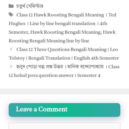
Categories
চতুর্থ সেমিস্টার
s
b
Tags
Class 12 Hawk Roosting Bengali Meaning । Ted
A
o
Hughes । Line by line bengali translation । 4th
p
o
Semester
,
Hawk Roosting Bengali Meaning
,
Hawk
p
k
Roosting Bengali Meaning line by line
Class 12 Three Questions Bengali Meaning। Leo
Tolstoy। Bengali Translation। English 4th Semester
হলুদ পোড়া গল্প প্রশ্ন উত্তর । মানিক বন্দ্যোপাধ্যায় । Class
12 holud pora question answer। Semester 4
Leave a Comment
Comment