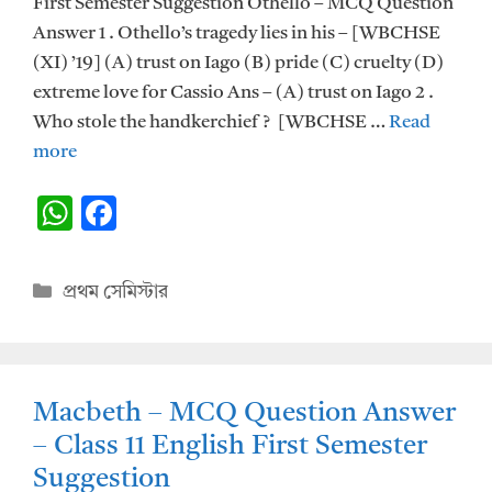
First Semester Suggestion Othello – MCQ Question
Answer 1 . Othello’s tragedy lies in his – [WBCHSE
(XI) ’19] (A) trust on Iago (B) pride (C) cruelty (D)
extreme love for Cassio Ans – (A) trust on Iago 2 .
Who stole the handkerchief ? [WBCHSE …
Read
more
W
F
h
ac
at
e
Categories
প্রথম সেমিস্টার
s
b
A
o
p
o
Macbeth – MCQ Question Answer
p
k
– Class 11 English First Semester
Suggestion