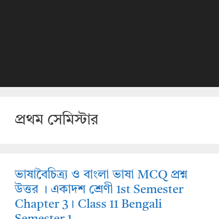
প্রথম সেমিস্টার
ভাষাবৈচিত্র্য ও বাংলা ভাষা MCQ প্রশ্ন
উত্তর । একাদশ শ্রেণী 1st Semester
Chapter 3। Class 11 Bengali