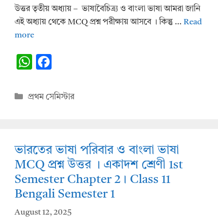
উত্তর তৃতীয় অধ্যায় – ভাষাবৈচিত্র্য ও বাংলা ভাষা আমরা জানি
এই অধ্যায় থেকে MCQ প্রশ্ন পরীক্ষায় আসবে ।‌‌ কিন্তু …
Read
more
W
F
h
ac
at
e
Categories
প্রথম সেমিস্টার
s
b
A
o
p
o
ভারতের ভাষা পরিবার ও বাংলা ভাষা
p
k
MCQ প্রশ্ন উত্তর । একাদশ শ্রেণী 1st
Semester Chapter 2। Class 11
Bengali Semester 1
August 12, 2025