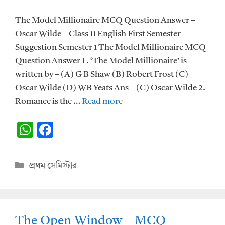
The Model Millionaire MCQ Question Answer –
Oscar Wilde – Class 11 English First Semester
Suggestion Semester 1 The Model Millionaire MCQ
Question Answer 1 . ‘The Model Millionaire’ is
written by – (A) G B Shaw (B) Robert Frost (C)
Oscar Wilde (D) WB Yeats Ans – (C) Oscar Wilde 2.
Romance is the …
Read more
W
F
h
ac
at
e
Categories
প্রথম সেমিস্টার
s
b
A
o
p
o
The Open Window – MCQ