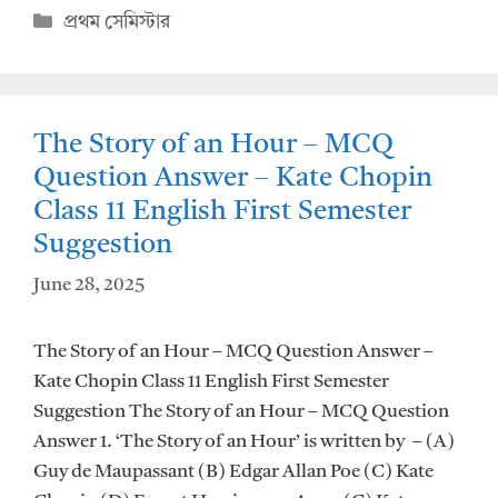
at
e
Categories
প্রথম সেমিস্টার
s
b
A
o
p
o
The Story of an Hour – MCQ
p
k
Question Answer – Kate Chopin
Class 11 English First Semester
Suggestion
June 28, 2025
The Story of an Hour – MCQ Question Answer –
Kate Chopin Class 11 English First Semester
Suggestion The Story of an Hour – MCQ Question
Answer 1. ‘The Story of an Hour’ is written by – (A)
Guy de Maupassant (B) Edgar Allan Poe (C) Kate