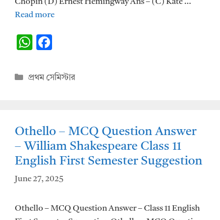
Chopin (D) Ernest Hemingway Ans – (C) Kate …
Read more
W
F
h
ac
at
e
Categories
প্রথম সেমিস্টার
s
b
A
o
p
o
Othello – MCQ Question Answer
p
k
– William Shakespeare Class 11
English First Semester Suggestion
June 27, 2025
Othello – MCQ Question Answer – Class 11 English