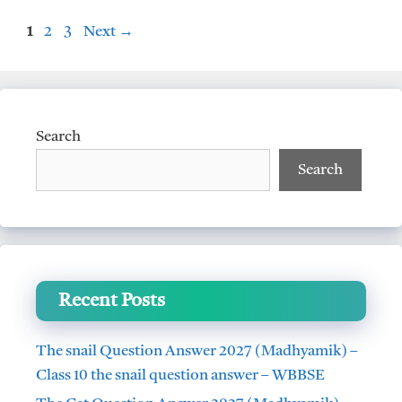
p
o
Page
Page
Page
1
2
3
Next
→
p
k
Search
Search
Recent Posts
The snail Question Answer 2027 (Madhyamik) –
Class 10 the snail question answer – WBBSE