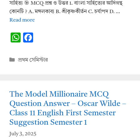
সাহিত্য 🎯 MCQ প্রশ্ন ও উত্তর 1. বাংলা সাহিত্যের আদিগ্রন্থ
কোনটি ? A. মঙ্গলকাব্য B. শ্রীকৃষ্ণকীর্তন C. চর্যাপদ D. …
Read more
W
F
h
ac
at
e
Categories
প্রথম সেমিস্টার
s
b
A
o
p
o
The Model Millionaire MCQ
p
k
Question Answer – Oscar Wilde –
Class 11 English First Semester
Suggestion Semester 1
July 3, 2025