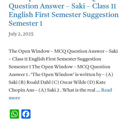
p
k
Question Answer – Saki – Class 11
English First Semester Suggestion
Semester 1
July 2, 2025
The Open Window – MCQ Question Answer – Saki
– Class 11 English First Semester Suggestion
Semester 1 The Open Window – MCQ Question
Answer 1 . ‘The Open Window’ is written by – (A)
Saki (B) Roald Dahl (C) Oscar Wilde (D) Kate
Chopin Ans – (A) Saki 2 . What is the real …
Read
more
W
F
h
ac