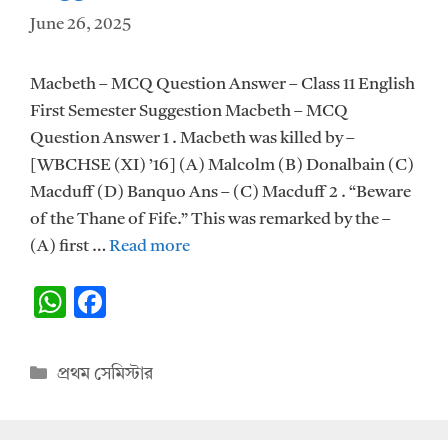
June 26, 2025
Macbeth – MCQ Question Answer – Class 11 English
First Semester Suggestion Macbeth – MCQ
Question Answer 1 . Macbeth was killed by –
[WBCHSE (XI) ’16] (A) Malcolm (B) Donalbain (C)
Macduff (D) Banquo Ans – (C) Macduff 2 . “Beware
of the Thane of Fife.” This was remarked by the –
(A) first …
Read more
W
F
h
ac
at
e
Categories
প্রথম সেমিস্টার
s
b
A
o