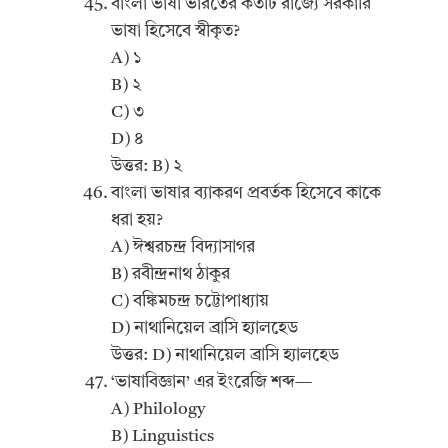
বাংলা ভাষা ভারতের কতটি রাজ্যে সরকারি
ভাষা হিসেবে স্বীকৃত?
A) ১
B) ২
C) ৩
D) ৪
উত্তর: B) ২
বাংলা ভাষার ব্যাকরণ প্রবর্তক হিসেবে কাকে
ধরা হয়?
A) ঈশ্বরচন্দ্র বিদ্যাসাগর
B) রবীন্দ্রনাথ ঠাকুর
C) বঙ্কিমচন্দ্র চট্টোপাধ্যায়
D) নাথানিয়েল ব্রাসি হ্যালহেড
উত্তর: D) নাথানিয়েল ব্রাসি হ্যালহেড
‘ভাষাবিজ্ঞান’ এর ইংরেজি শব্দ—
A) Philology
B) Linguistics