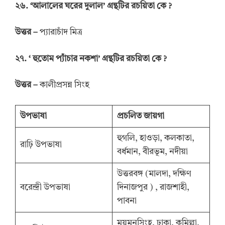
২৬. ‘আলালের ঘরের দুলাল’ গ্রন্থটির রচয়িতা কে ?
উত্তর –
প্যারাচাঁদ মিত্র
২৭. ‘ হুতোম প্যাঁচার নকশা’ গ্রন্থটির রচয়িতা কে ?
উত্তর –
কালীপ্রসন্ন সিংহ
উপভাষা
প্রচলিত জায়গা
হুগলি, হাওড়া, কলকাতা,
রাঢ়ি উপভাষা
বর্ধমান, বীরভূম, নদীয়া
উত্তরবঙ্গ (মালদা, দক্ষিণ
বরেন্দ্রী উপভাষা
দিনাজপুর ) , রাজশাহী,
পাবনা
ময়মনসিংহ, ঢাকা, কুমিল্লা,