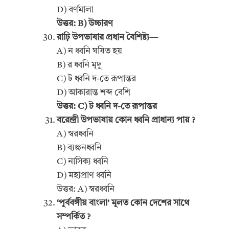
D) বর্ণমালা
উত্তর: B) উচ্চারণ
রাঢ়ি উপভাষার প্রধান বৈশিষ্ট্য—
A) ন ধ্বনি ঘষিত হয়
B) র ধ্বনি মৃদু
C) ট ধ্বনি দ-তে রূপান্তর
D) আকারান্ত শব্দ বেশি
উত্তর: C) ট ধ্বনি দ-তে রূপান্তর
বরেন্দ্রী উপভাষায় কোন ধ্বনি প্রাধান্য পায় ?
A) স্বরধ্বনি
B) ব্যঞ্জনধ্বনি
C) নাসিক্য ধ্বনি
D) মহাপ্রাণ ধ্বনি
উত্তর: A) স্বরধ্বনি
‘পূর্ববঙ্গীয় বাংলা’ মূলত কোন দেশের সাথে
সম্পর্কিত ?