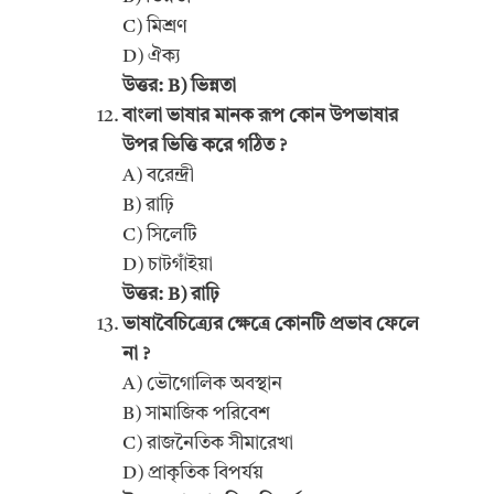
C) মিশ্রণ
D) ঐক্য
উত্তর: B) ভিন্নতা
বাংলা ভাষার মানক রূপ কোন উপভাষার
উপর ভিত্তি করে গঠিত ?
A) বরেন্দ্রী
B) রাঢ়ি
C) সিলেটি
D) চাটগাঁইয়া
উত্তর: B) রাঢ়ি
ভাষাবৈচিত্র্যের ক্ষেত্রে কোনটি প্রভাব ফেলে
না ?
A) ভৌগোলিক অবস্থান
B) সামাজিক পরিবেশ
C) রাজনৈতিক সীমারেখা
D) প্রাকৃতিক বিপর্যয়