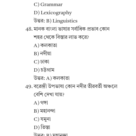
C) Grammar
D) Lexicography
উত্তর: B) Linguistics
মানক বাংলা ভাষার সর্বাধিক প্রভাব কোন
শহর থেকে বিস্তার লাভ করে?
A) কলকাতা
B) নদীয়া
C) ঢাকা
D) চট্টগ্রাম
উত্তর: A) কলকাতা
বরেন্দ্রী উপভাষা কোন নদীর তীরবর্তী অঞ্চলে
বেশি দেখা যায়?
A) গঙ্গা
B) মহানন্দা
C) যমুনা
D) তিস্তা
উত্তর: B) মহানন্দা