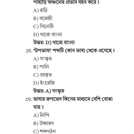
পাহাড়ি অঞ্চলের প্রভাব বহন করে ?
A) রাঢ়ি
B) বরেন্দ্রী
C) সিলেটি
D) গারো বাংলা
উত্তর: D) গারো বাংলা
‘উপভাষা’ শব্দটি কোন ভাষা থেকে এসেছে ?
A) সংস্কৃত
B) পালি
C) প্রাকৃত
D) ইংরেজি
উত্তর: A) সংস্কৃত
ভাষার রূপভেদ কিসের মাধ্যমে বেশি বোঝা
যায় ?
A) লিপি
B) উচ্চারণ
C) শব্দগঠন