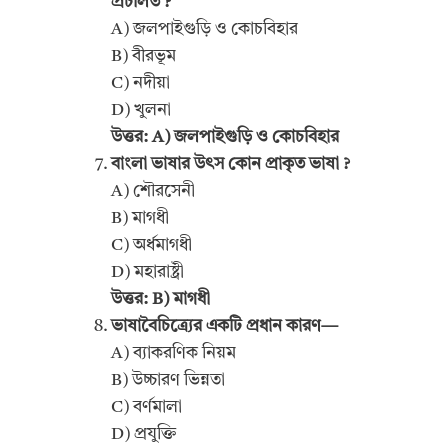
প্রচলিত ?
A) জলপাইগুড়ি ও কোচবিহার
B) বীরভূম
C) নদীয়া
D) খুলনা
উত্তর: A) জলপাইগুড়ি ও কোচবিহার
বাংলা ভাষার উৎস কোন প্রাকৃত ভাষা ?
A) শৌরসেনী
B) মাগধী
C) অর্ধমাগধী
D) মহারাষ্ট্রী
উত্তর: B) মাগধী
ভাষাবৈচিত্র্যের একটি প্রধান কারণ—
A) ব্যাকরণিক নিয়ম
B) উচ্চারণ ভিন্নতা
C) বর্ণমালা
D) প্রযুক্তি